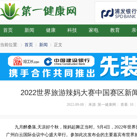
首页
新闻
健康
科技
家电
教育
亲
当前位置:
首页
新闻
正文
»
›
›
2022世界旅游辣妈大赛中国赛区新
2022-09-08
|
来源: 第一健康网
|
查看:
10
|
九月醉桑落,天凉好个秋，辣妈起舞正当时。9月4日，2022年
广州白云国际会议中心盛大举行。参加此次发布会的主要嘉宾有世界