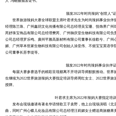
人”冯晓薇颁发证书。
颁发2022年时尚辣妈“创世人”
世界旅游辣妈大赛全球联盟主席叶君求先生为时尚辣妈事业伙伴
经理陈兰珠、广州鑫玥文化传播有限公司总经理吴宝珊、悦饰界广州
芮妤珠宝饰品有限公司总经理樊芮、广州御庆堂生物科技有限公司负
公司总经理罗乐鸣、廣州芊雅高新材料有限公司董事长徐歡兮、广州
媚、广州草本世家生物科技有限公司创始人涂亚伟、不烦宝宝英语学
公司董事长苏李缇等。
颁发2022年时尚辣妈事业伙伴
每届大赛参赛选手的精彩呈现都离不开培训导师默默推动。世界
生继续为2022世界旅游辣妈大赛指定培训导师周红女士、2022世界
授牌。
叶君求主席为2022年辣妈大赛指定培
发布会现场邀请有著名华语情歌王子袁野，他上台现场演唱《北京
曲，同时广州心蝶儿化妆品有限公司总经理汪莉媚女士赠送商旅糖果美