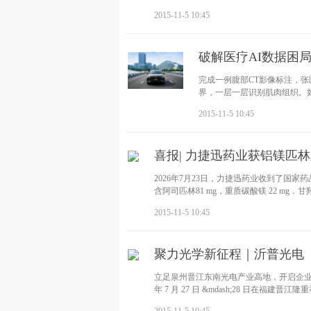
2015-11-5 10:45
破解医疗AI数据困
完成一例腹部CT影像标注，张
界，一层一层识别肌肉组织。
30倍。这组数字背
2015-11-5 10:45
喜报| 力捷迅药业获铝镁匹
2026年7月23日，力捷迅药业收到了国
含阿司匹林81 mg，重质碳酸镁 22 mg，甘羟
2015-11-5 10:45
聚力光学新征程｜沂普光电（福
立足泉州晋江东南光电产业高地，开启企业
年 7 月 27 日 &mdash;28 日在