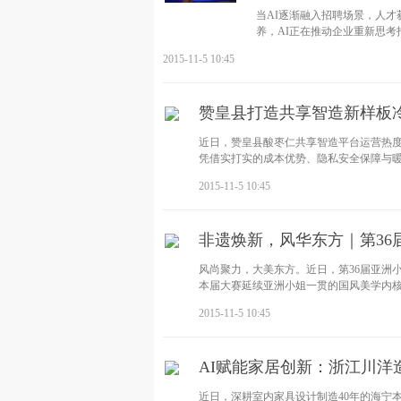
当AI逐渐融入招聘场景，人
养，AI正在推动企业重新思考
式”为主题，走
2015-11-5 10:45
赞皇县打造共享智造新样板
近日，赞皇县酸枣仁共享智造平台运营热
凭借实打实的成本优势、隐私安全保障与
2015-11-5 10:45
非遗焕新，风华东方｜第36
风尚聚力，大美东方。近日，第36届亚洲
本届大赛延续亚洲小姐一贯的国风美学内
2015-11-5 10:45
AI赋能家居创新：浙江川洋
近日，深耕室内家具设计制造40年的海宁