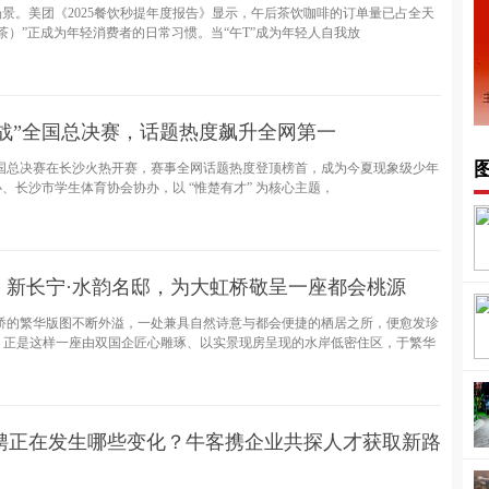
景。美团《2025餐饮秒提年度报告》显示，午后茶饮咖啡的订单量已占全天
午茶）”正成为年轻消费者的日常习惯。当“午T”成为年轻人自我放
战”全国总决赛，话题热度飙升全网第一
 全国总决赛在长沙火热开赛，赛事全网话题热度登顶榜首，成为今夏现象级少年
、长沙市学生体育协会协办，以 “惟楚有才” 为核心主题，
！新长宁·水韵名邸，为大虹桥敬呈一座都会桃源
桥的繁华版图不断外溢，一处兼具自然诗意与都会便捷的栖居之所，便愈发珍
韵名邸，正是这样一座由双国企匠心雕琢、以实景现房呈现的水岸低密住区，于繁华
，招聘正在发生哪些变化？牛客携企业共探人才获取新路