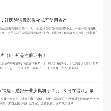
局：让医院沉睡影像变成可复用资产
医生过去需要约120个小时。他必须在数百张连续影像上，一笔一笔勾画边
如今，使用东软飞标医学影像标注平台，同样的工作缩短至4小时，效率提升
林片（Ⅱ）药品注册证书！
家药品监督管理局颁发的铝镁匹林片（Ⅱ）药品注册证书，本品为复方制剂，每片
铝 11mg。（国药准字H20265251，证书编号：2026S02608）。铝
建）总部开业庆典将于 7 月 28 日在晋江启幕
发展全新篇章！沂普光电（福建）有限公司总部开业庆典系列活动定于 2026
福建晋江隆重举办。来自全国各地行业专家、合作伙伴、客户代表齐聚