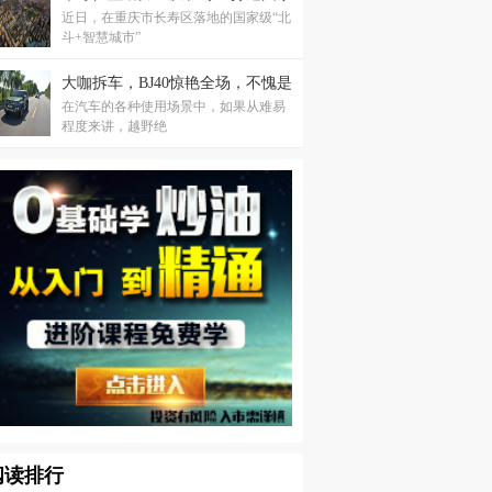
近日，在重庆市长寿区落地的国家级“北
级“北斗+智慧城市”
斗+智慧城市”
大咖拆车，BJ40惊艳全场，不愧是
在汽车的各种使用场景中，如果从难易
高保值率神车
程度来讲，越野绝
阅读排行