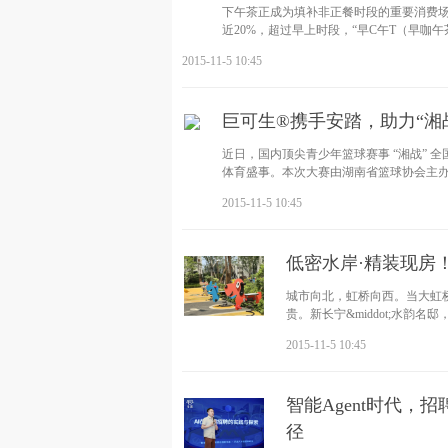
下午茶正成为填补非正餐时段的重要消费场
近20%，超过早上时段，“早C午T（早咖
2015-11-5 10:45
巨可生®携手安踏，助力“湘
近日，国内顶尖青少年篮球赛事 “湘战”
体育盛事。本次大赛由湖南省篮球协会主办
2015-11-5 10:45
低密水岸·精装现房
城市向北，虹桥向西。当大虹
贵。新长宁&middot;水
深处，为
2015-11-5 10:45
智能Agent时代
径