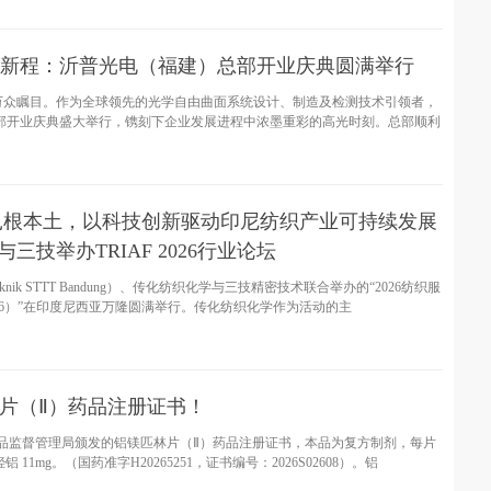
新程：沂普光电（福建）总部开业庆典圆满举行
，福建晋江万众瞩目。作为全球领先的光学自由曲面系统设计、制造及检测技术引领者，
部开业庆典盛大举行，镌刻下企业发展进程中浓墨重彩的高光时刻。总部顺利
 立足全球，扎根本土，以科技创新驱动印尼纺织产业可持续发展
三技举办TRIAF 2026行业论坛
knik STTT Bandung）、传化纺织化学与三技精密技术联合举办的“2026纺织服
026）”在印度尼西亚万隆圆满举行。传化纺织化学作为活动的主
林片（Ⅱ）药品注册证书！
家药品监督管理局颁发的铝镁匹林片（Ⅱ）药品注册证书，本品为复方制剂，每片
铝 11mg。（国药准字H20265251，证书编号：2026S02608）。铝