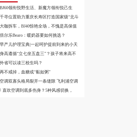
BJ60领衔悦野生活、新魔方领衔悦己生
，兰州十一国际车展不见不散！
千寻位置助力重庆长寿区打造国家级“北斗
智慧城市”
大咖拆车，BJ40惊艳全场，不愧是高保值
神车
倍尔乐Bearo：暖奶器要如何挑选？
早产儿护理宝典|一起呵护提前到来的小天
~
身高遵循“立七坐五盘三”？孩子将来高不
，几个部位一目了然
外省可以读三校生吗？
再不戒掉，血糖或“黏如粥”
空调双寡头格局裂开一条缝隙 飞利浦空调
0
后的资源重置
直吹空调到底多伤身？5种风感切换，
ader帮你解决