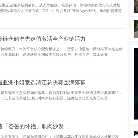
才获取正在迎来新的变化。从人才触达、筛选评估，到招聘流程优化与人才培
招聘效率与人才决策方式。7月，牛客沙龙以“智能Agent时代，重构招聘新范
冷链仓储率先走俏激活全产业链活力
度持续攀升，作为平台核心配套板块之一，赞皇九信道地中药材共享冷链仓储
暖心专属福利，迅速获得全国酸枣仁经营商户、种植大户、加工企业
届亚洲小姐竞选浙江总决赛圆满落幕
小姐竞选浙江总决赛华丽落幕。作为深耕时尚美育数十载的顶级经典赛事IP，
核，以非遗传承融合现代时尚为核心主题，深度结合传统东方匠心美
造「爸爸的怀抱」肌肉沙发
本土企业浙江川洋家私有限公司，正式推出2026年度原创新品双人环抱沙发