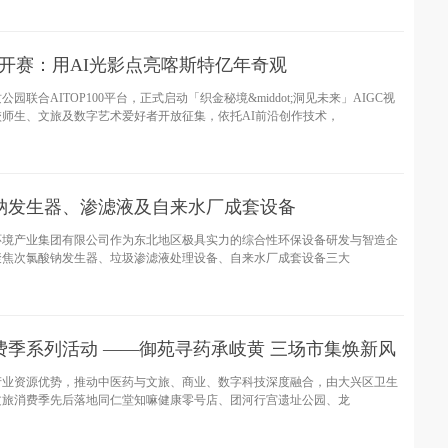
赛开赛：用AI光影点亮喀斯特亿年奇观
合AITOP100平台，正式启动「织金秘境&middot;洞见未来」AIGC视
师生、文旅及数字艺术爱好者开放征集，依托AI前沿创作技术，
钠发生器、渗滤液及自来水厂成套设备
环境产业集团有限公司作为东北地区极具实力的综合性环保设备研发与智造企
聚焦次氯酸钠发生器、垃圾渗滤液处理设备、自来水厂成套设备三大
消费季系列活动 ——御苑寻药承岐黄 三场市集焕新风
产业资源优势，推动中医药与文旅、商业、数字科技深度融合，由大兴区卫生
药文旅消费季先后落地同仁堂知嘛健康零号店、团河行宫遗址公园、龙