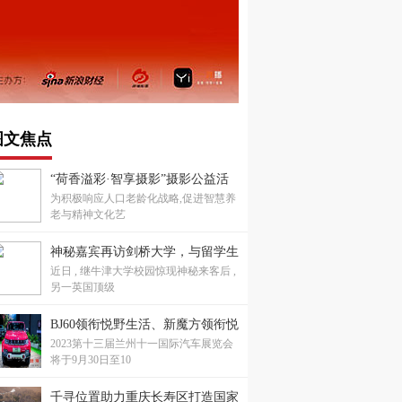
图文焦点
“荷香溢彩·智享摄影”摄影公益活
为积极响应人口老龄化战略,促进智慧养
动成功举办，共绘老龄生活新画卷
老与精神文化艺
神秘嘉宾再访剑桥大学，与留学生
近日 , 继牛津大学校园惊现神秘来客后 ,
重叙康桥梦
另一英国顶级
BJ60领衔悦野生活、新魔方领衔悦
2023第十三届兰州十一国际汽车展览会
己生活，兰州十一国际车展不见不
将于9月30日至10
散！
千寻位置助力重庆长寿区打造国家