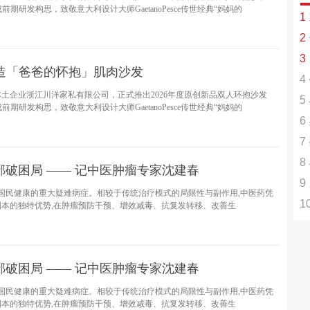
期研发构思，致敬意大利设计大师GaetanoPesce传世经典“妈妈的
1
2
活
3
+
造「爸爸的怀抱」肌肉沙发
4
率
本土企业浙江川洋家私有限公司，正式推出2026年度原创新品双人环抱沙发
5
期研发构思，致敬意大利设计大师GaetanoPesce传世经典“妈妈的
6
使
7
高
8
破困局 —— 记中医肿瘤专家沈建春
9
扰国民健康的重大疑难病症。相较于传统治疗模式的局限性与副作用,中医药凭
1
背
本的独特优势,在肿瘤预防干预、增效减毒、抗复发转移、改善生
Le
破困局 —— 记中医肿瘤专家沈建春
扰国民健康的重大疑难病症。相较于传统治疗模式的局限性与副作用,中医药凭
本的独特优势,在肿瘤预防干预、增效减毒、抗复发转移、改善生