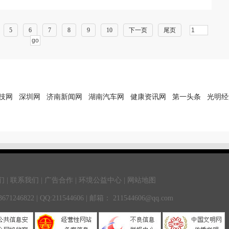
5
6
7
8
9
10
下一页
尾页
技网
深圳网
济南新闻网
湖南汽车网
健康资讯网
第一头条
光明经
 | 联系我们 | 广告合作 | 环境公益中心 | 网站地图
246822 | QQ:211544606 | 邮箱： 211544606@qq.com