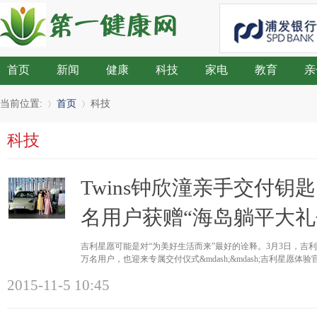
首页
新闻
健康
科技
家电
教育
亲
当前位置:
首页
科技
科技
»
›
Twins钟欣潼亲手交付钥匙
名用户获赠“海岛躺平大礼
吉利星愿可能是对“为美好生活而来”最好的诠释。3月3日，吉
万名用户，也迎来专属交付仪式&mdash;&mdash;吉利星愿体
愿
2015-11-5 10:45