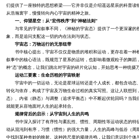
们提供了一座独特的思想桥梁——它并非仅是介绍遥远星辰的科普读
从浩瀚寰宇，慢慢转向内心宇宙的精神之旅。
一、仰望星空：从“宏伟秩序”到“神秘法则”
与常见的宇宙叙事不同，《神秘的宇宙态》提供了一个更深邃的
象，而是追问支配这一切的内在法则与状态。
宇宙态：万物运行的无形纽带
书中核心提出，宇宙不仅仅是物质的堆积和运动，更存在着一种
叙事中的核心语法，既规范了星系的运转，也影响着微观粒子的舞蹈
种“态”的概念，让我们跳出对宇宙的碎片化认知，开始思考一种统摄
运动三要素：生命历程的宇宙映射
宇宙中的一切运动，无论是星球运转还是个人成长，都包含动态
转化与依存，构成了宇宙及万物生命过程的真实写照。这让人联想到
态）、内省（静态）与调整（追求平衡态）中不断起伏轮回吗？当我
就能更从容地面对人生的起承转合。
规律背后的启示：从宇宙到人生的共鸣
书中深入探讨了有序性与紊乱性、惯性、周期性等运动状态的特
动从混沌到有序，习惯（惯性）的强大力量，人生的高峰与低谷（周
中找到某种奇妙的映射。这种跨尺度的规律共鸣，让我们意识到个体