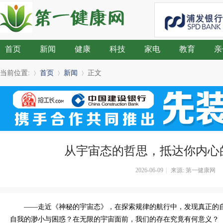
首页
新闻
健康
科技
家电
教育
亲
当前位置:
首页
新闻
正文
»
›
›
从宇宙态的哲思，抵达你内心
2026-06-09
|
来源: 第一健康网
——走近《神秘的宇宙态》，在探索规律的航行中，发现真正的
自我的渺小与困惑？在无限的宇宙面前，我们的存在究竟有何意义？