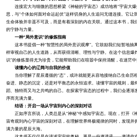
连接宏大与细微的思想桥梁《神秘的宇宙态》成功地将“宇宙大爆炸
思，与“个体如何面对命运起伏”这样切身的人生追问无缝连接。它让
生命体验并非遥不可及，而是有着深刻的内在关联。通过这本书，我
的宁静与力量。
一种“局外意识”的修炼指南
这本书提倡一种“智慧性的局外意识观摩”。它鼓励我们短暂地抽
样审视自己的人生道路，从而获得清晰、理性与宁静。在这个信息爆
识”的修炼显得尤为珍贵，它能帮助我们在喧嚣中保持清醒，在迷茫中
读懂内心的辽阔与自我的价值
当你理解了星辰遵循的“态”，或许就能更从容地接纳自己生命历程
奋进、静态的沉淀，还是对平衡态的永恒追求。读懂宇宙的规则，最
蹈、独特而又与之共鸣的自己。在探索宇宙态的过程中，我们会逐渐
序而充满力量。
结语：开启一场从宇宙到内心的深刻对话
正如序言所说，人类总是从“神秘”中感知宇宙态。现在，打开《
宙奇观到内心宇宙的深刻对话，在理解世界终极规律的同时，发现并
满力量的星辰大海。
这本书不仅仅是在讲述宇宙的奥秘，更是一份邀请函——邀请你