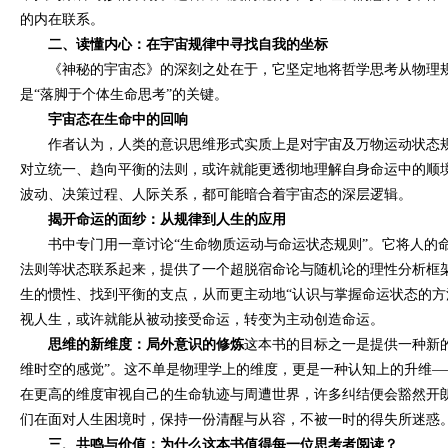
的内在联系。
二、读懂内心：在宇宙规律中寻找自我的坐标
《神秘的宇宙态》的深刻之处在于，它坚定地将哲学思考从物理
是“落脚于个体生命思考”的关键。
宇宙态在生命中的回响
作者认为，人类的意识思维形式实质上是对宇宙及万物运动状态
对立统一、趋向平衡的法则，或许就能更透彻地理解自身命运中的顺
波动、决策过程、人际关系，都可能暗合着宇宙态的深层逻辑。
揭开命运的面纱：从规律到人生的应用
书中专门用一章讨论“生命物质运动与命运状态规则”。它将人的
法则等状态联系起来，提供了一个超脱宿命论与随机论的理性分析框
生的惯性、找到平衡的支点，从而更主动地“认识与掌握命运状态的方
视人生，或许就能从被动接受命运，转变为主动创造命运。
思维的新维度：局外意识的修炼
这本书的目标之一是提供一种新
维时空的感觉”。这不单是物理学上的维度，更是一种认知上的升维—
在更高的维度审视自己的生命轨迹与周遭世界，许多纠结便会豁然开朗
们在面对人生困境时，保持一份清醒与从容，不被一时的得失所迷惑
三、共鸣与价值：为什么这本书值得每一位思考者阅读？