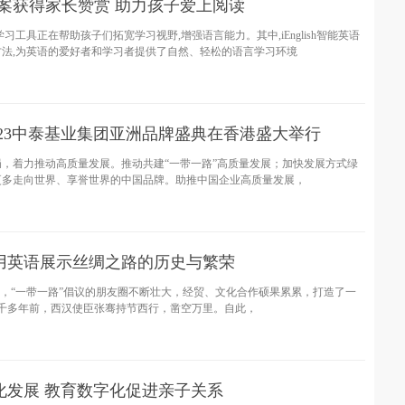
决方案获得家长赞赏 助力孩子爱上阅读
工具正在帮助孩子们拓宽学习视野,增强语言能力。其中,iEnglish智能英语
法,为英语的爱好者和学习者提供了自然、轻松的语言学习环境
023中泰基业集团亚洲品牌盛典在香港盛大举行
，着力推动高质量发展。推动共建“一带一路”高质量发展；加快发展方式绿
更多走向世界、享誉世界的中国品牌。助推中国企业高质量发展，
用英语展示丝绸之路的历史与繁荣
来，“一带一路”倡议的朋友圈不断壮大，经贸、文化合作硕果累累，打造了一
。两千多年前，西汉使臣张骞持节西行，凿空万里。自此，
化发展 教育数字化促进亲子关系