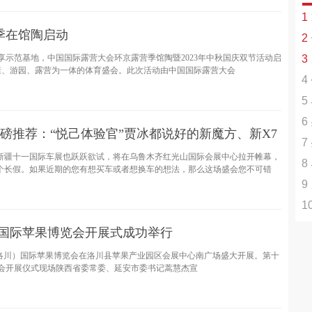
1
季在馆陶启动
2
活
享示范基地，中国国际露营大会环京露营季馆陶暨2023年中秋国庆双节活动启
3
+
康、游园、露营为一体的体育盛会。此次活动由中国国际露营大会
4
率
5
6
使
重磅推荐：“悦己体验官”贾冰都说好的新魔方、新X7
7
高
国新疆十一国际车展也跃跃欲试，将在乌鲁木齐红光山国际会展中心拉开帷幕，
8
大半个长假。如果近期的您有想买车或者想换车的想法，那么这场盛会您不可错
9
1
背
Le
）国际苹果博览会开展式成功举行
;陕西（洛川）国际苹果博览会在洛川县苹果产业园区会展中心南广场盛大开展。第十
博览会开展仪式现场陕西省委常委、延安市委书记蒿慧杰宣