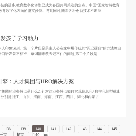
技的进步,教育数字化转型已成为各国共同关注的焦点。中国“国家智慧教育
教育数字化方面的坚实步伐。与此同时,随着各种创新技术不断应
 激发孩子学习动力
令人印象深刻。第一个片段是男主人公在家中用传统的“死记硬背”的方法教自
语口语发音不标准、单词翻来覆去记不住的问题;第二个片段是
引擎：人才集团与HRO解决方案
人才集团的业务特点是什么2. 针对该业务特点如何实现信息化+数字化转型截止
团,分别是浙江、山东、河南、海南、江西、四川、湖北和内蒙古
138
139
140
141
142
143
144
145
一页
尾页