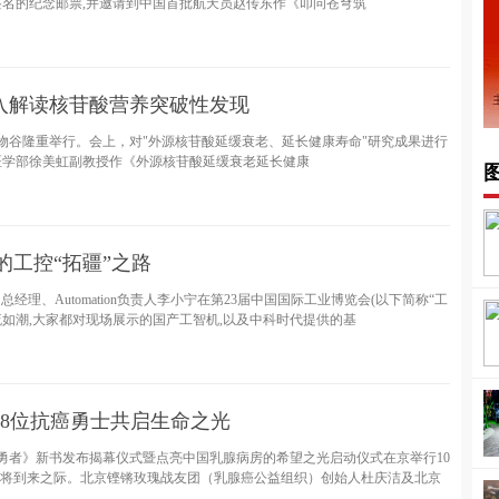
名的纪念邮票,并邀请到中国首批航天员赵传东作《叩问苍穹筑
入解读核苷酸营养突破性发现
生物谷隆重举行。会上，对"外源核苷酸延缓衰老、延长健康寿命"研究成果进行
医学部徐美虹副教授作《外源核苷酸延缓衰老延长健康
的工控“拓疆”之路
经理、Automation负责人李小宁在第23届中国国际工业博览会(以下简称“工
流如潮,大家都对现场展示的国产工智机,以及中科时代提供的基
08位抗癌勇士共启生命之光
你并不是孤勇者》新书发布揭幕仪式暨点亮中国乳腺病房的希望之光启动仪式在京举行10
即将到来之际。北京铿锵玫瑰战友团（乳腺癌公益组织）创始人杜庆洁及北京