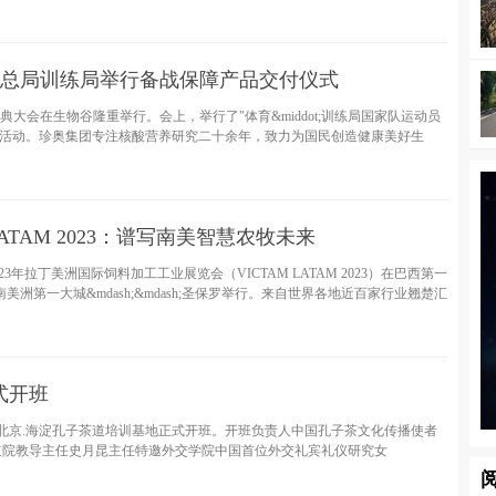
总局训练局举行备战保障产品交付仪式
典大会在生物谷隆重举行。会上，举行了"体育&middot;训练局国家队运动员
列活动。珍奥集团专注核酸营养研究二十余年，致力为国民创造健康美好生
LATAM 2023：谱写南美智慧农牧未来
023年拉丁美洲国际饲料加工工业展览会（VICTAM LATAM 2023）在巴西第一
洲第一大城&mdash;&mdash;圣保罗举行。来自世界各地近百家行业翘楚汇
式开班
在北京.海淀孔子茶道培训基地正式开班。开班负责人中国孔子茶文化传播使者
道院教导主任史月昆主任特邀外交学院中国首位外交礼宾礼仪研究女