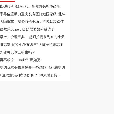
BJ60领衔悦野生活、新魔方领衔悦己生
，兰州十一国际车展不见不散！
千寻位置助力重庆长寿区打造国家级“北斗
智慧城市”
大咖拆车，BJ40惊艳全场，不愧是高保值
神车
倍尔乐Bearo：暖奶器要如何挑选？
早产儿护理宝典|一起呵护提前到来的小天
~
身高遵循“立七坐五盘三”？孩子将来高不
，几个部位一目了然
外省可以读三校生吗？
再不戒掉，血糖或“黏如粥”
空调双寡头格局裂开一条缝隙 飞利浦空调
0
后的资源重置
直吹空调到底多伤身？5种风感切换，
ader帮你解决