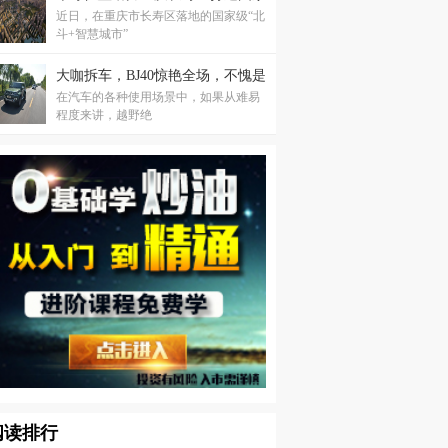
近日，在重庆市长寿区落地的国家级“北
级“北斗+智慧城市”
斗+智慧城市”
大咖拆车，BJ40惊艳全场，不愧是
在汽车的各种使用场景中，如果从难易
高保值率神车
程度来讲，越野绝
阅读排行