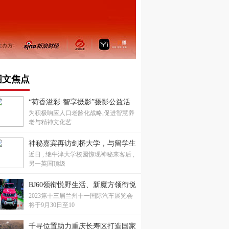
图文焦点
“荷香溢彩·智享摄影”摄影公益活
为积极响应人口老龄化战略,促进智慧养
动成功举办，共绘老龄生活新画卷
老与精神文化艺
神秘嘉宾再访剑桥大学，与留学生
近日 , 继牛津大学校园惊现神秘来客后 ,
重叙康桥梦
另一英国顶级
BJ60领衔悦野生活、新魔方领衔悦
2023第十三届兰州十一国际汽车展览会
己生活，兰州十一国际车展不见不
将于9月30日至10
散！
千寻位置助力重庆长寿区打造国家