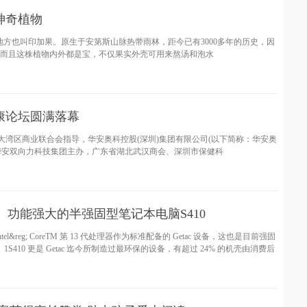
神奇植物
)，有些地方也叫印加果。原生于安第斯山脉热带雨林，距今已有3000多年的历史，因
，而且这株植物内外都是宝，不仅果实外壳可用来熬汤和泡水
康论坛圆满落幕
大湾区商业联合会指导，华安奥科控股(深圳)集团有限公司(以下简称：华安奥
、华安双向力科技集团主办，广东省湖北武汉商会、深圳市保健科
设计、功能强大的半强固型笔记本电脑S410
tel&reg; CoreTM 第 13 代处理器作为标准配备的 Getac 设备，这也是目前强固
410 更是 Getac 迄今所制造过最环保的设备，有超过 24% 的机壳由消费后