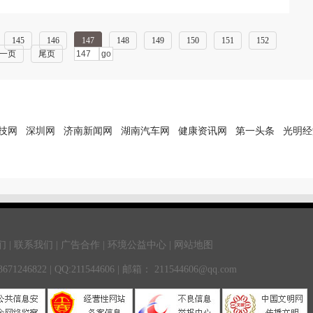
145
146
147
148
149
150
151
152
一页
尾页
技网
深圳网
济南新闻网
湖南汽车网
健康资讯网
第一头条
光明经
 | 联系我们 | 广告合作 | 环境公益中心 | 网站地图
246822 | QQ:211544606 | 邮箱： 211544606@qq.com