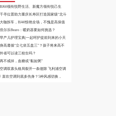
BJ60领衔悦野生活、新魔方领衔悦己生
，兰州十一国际车展不见不散！
千寻位置助力重庆长寿区打造国家级“北斗
智慧城市”
大咖拆车，BJ40惊艳全场，不愧是高保值
神车
倍尔乐Bearo：暖奶器要如何挑选？
早产儿护理宝典|一起呵护提前到来的小天
~
身高遵循“立七坐五盘三”？孩子将来高不
，几个部位一目了然
外省可以读三校生吗？
再不戒掉，血糖或“黏如粥”
空调双寡头格局裂开一条缝隙 飞利浦空调
0
后的资源重置
直吹空调到底多伤身？5种风感切换，
ader帮你解决