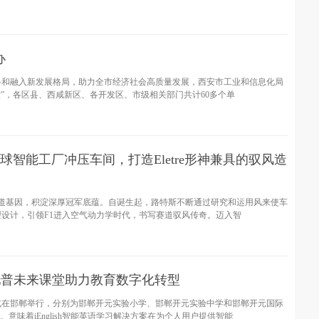
办
务和融入新发展格局，助力全市经济社会高质量发展，西安市工业和信息化局
讲堂”，各区县、西咸新区、各开发区、市级相关部门共计60多个单
球智能工厂冲压车间，打造Eletre形神兼具的驭风造
5年赛道基因，积淀深厚冠军底蕴。自诞生起，路特斯不断通过研究和运用风来使车
设计，引领F1进入空气动力学时代，书写赛道驭风传奇。迈入智
场 托普未来课堂助力教育数字化转型
式在邯郸举行，分别为邯郸开元实验小学、邯郸开元实验中学和邯郸开元国际
意味着iEnglish智能英语学习解决方案在为个人用户提供智能