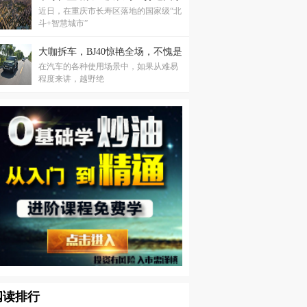
近日，在重庆市长寿区落地的国家级“北
级“北斗+智慧城市”
斗+智慧城市”
大咖拆车，BJ40惊艳全场，不愧是
在汽车的各种使用场景中，如果从难易
高保值率神车
程度来讲，越野绝
阅读排行