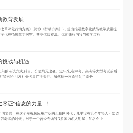
动教育发展
改革深化行动方案》(简称《行动方案》)，提出推进数字化赋能教学质量提
数字化在拓展教学时空、共享优质资源、优化课程内容与教学过程、
育的挑战与机遇
行此前的考试方式,科目、分值均无改变。近年来,在中考、高考等大型考试前后
重”等言论,引发社会各界广泛关注。虽然这一言论得到了部分
鉴证“信念的力量”！
起周文强，在这个短视频应用广泛的互联网时代，几乎没有几个年轻人不知道
文强老师的时候，对于一个曾经专访过N多国内名人明星、知名企业