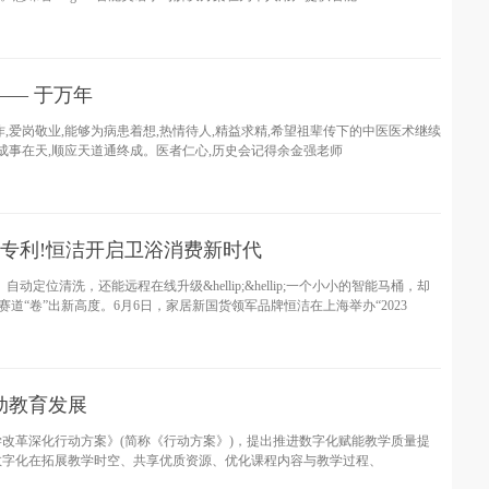
— 于万年
,爱岗敬业,能够为病患着想,热情待人,精益求精,希望祖辈传下的中医医术继续
成事在天,顺应天道通终成。医者仁心,历史会记得余金强老师
专利!恒洁开启卫浴消费新时代
定位清洗，还能远程在线升级&hellip;&hellip;一个小小的智能马桶，却
浴赛道“卷”出新高度。6月6日，家居新国货领军品牌恒洁在上海举办“2023
动教育发展
改革深化行动方案》(简称《行动方案》)，提出推进数字化赋能教学质量提
数字化在拓展教学时空、共享优质资源、优化课程内容与教学过程、