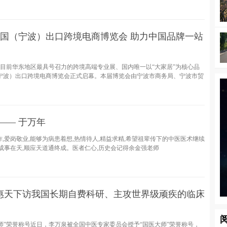
3中国（宁波）出口跨境电商博览会 助力中国品牌一站
，作为目前华东地区最具号召力的跨境高端专业展、国内唯一以“大家居”为核心品
宁波）出口跨境电商博览会正式启幕。本届博览会由宁波市商务局、宁波市贸
—— 于万年
,爱岗敬业,能够为病患着想,热情待人,精益求精,希望祖辈传下的中医医术继续
成事在天,顺应天道通终成。医者仁心,历史会记得余金强老师
惠天下访我国长期自费科研、主攻世界级顽疾的临床
师”荣誉称号近日，李万泉被全国中医专家委员会授予“国医大师”荣誉称号，