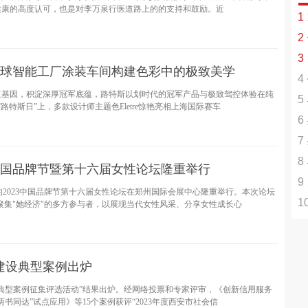
健康的高度认可，也是对李万泉行医道路上的的支持和鼓励。近
1
2
活
3
+
全球智能工厂涂装车间构建色彩中的极致美学
4
率
年赛道基因，积淀深厚冠军底蕴，路特斯以划时代的冠军产品与极致驾控体验在纯
5
路特斯日”上，多款设计师主题色Eletre惊艳亮相上海国际赛车
6
使
7
高
8
3中国品牌节暨第十六届女性论坛隆重举行
9
的2023中国品牌节第十六届女性论坛在郑州国际会展中心隆重举行。本次论坛
1
背
聚集"她经济"的多方参与者，以展现当代女性风采、分享女性成长心
Le
系建设典型案例出炉
建设典型案例征集评选活动”结果出炉。经网络投票和专家评审，《创新信用服务
书同达”试点应用》等15个案例获评“2023年度西安市社会信