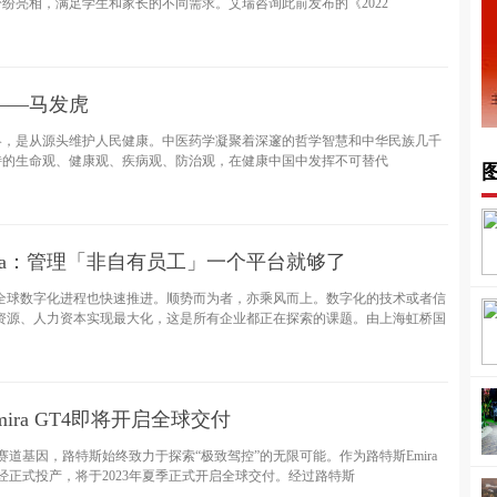
纷亮相，满足学生和家长的不同需求。艾瑞咨询此前发布的《2022
——马发虎
略，是从源头维护人民健康。中医药学凝聚着深邃的哲学智慧和中华民族几千
特的生命观、健康观、疾病观、防治观，在健康中国中发挥不可替代
ura：管理「非自有员工」一个平台就够了
全球数字化进程也快速推进。顺势而为者，亦乘风而上。数字化的技术或者信
资源、人力资本实现最大化，这是所有企业都正在探索的课题。由上海虹桥国
ira GT4即将开启全球交付
5年赛道基因，路特斯始终致力于探索“极致驾控”的无限可能。作为路特斯Emira
目前已经正式投产，将于2023年夏季正式开启全球交付。经过路特斯