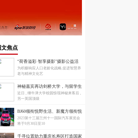
图文焦点
“荷香溢彩·智享摄影”摄影公益活
为积极响应人口老龄化战略,促进智慧养
动成功举办，共绘老龄生活新画卷
老与精神文化艺
神秘嘉宾再访剑桥大学，与留学生
近日 , 继牛津大学校园惊现神秘来客后 ,
重叙康桥梦
另一英国顶级
BJ60领衔悦野生活、新魔方领衔悦
2023第十三届兰州十一国际汽车展览会
己生活，兰州十一国际车展不见不
将于9月30日至10
散！
千寻位置助力重庆长寿区打造国家