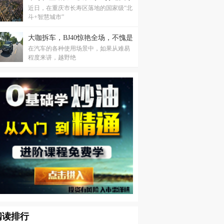
近日，在重庆市长寿区落地的国家级“北
级“北斗+智慧城市”
斗+智慧城市”
大咖拆车，BJ40惊艳全场，不愧是
在汽车的各种使用场景中，如果从难易
高保值率神车
程度来讲，越野绝
阅读排行