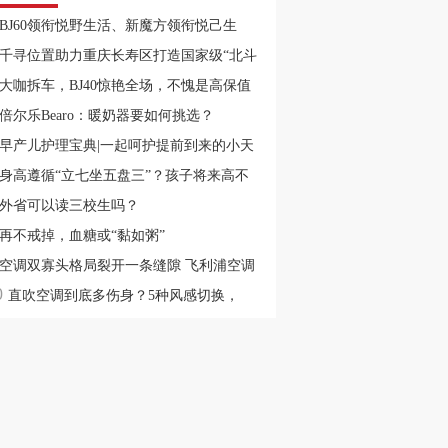
BJ60领衔悦野生活、新魔方领衔悦己生
，兰州十一国际车展不见不散！
千寻位置助力重庆长寿区打造国家级“北斗
智慧城市”
大咖拆车，BJ40惊艳全场，不愧是高保值
神车
倍尔乐Bearo：暖奶器要如何挑选？
早产儿护理宝典|一起呵护提前到来的小天
~
身高遵循“立七坐五盘三”？孩子将来高不
，几个部位一目了然
外省可以读三校生吗？
再不戒掉，血糖或“黏如粥”
空调双寡头格局裂开一条缝隙 飞利浦空调
0
后的资源重置
直吹空调到底多伤身？5种风感切换，
ader帮你解决