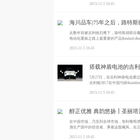
2015-11-5 10:45
海川品车|75年之后，路特斯
从数年前被吉利收归麾下，路特斯就暗自蓄
电动化重振之路上最重要的产品&mdash;&m
2015-11-5 10:45
搭载神盾电池的吉利
5月27日，在吉利神盾电池通
吉利银河L7在中国汽研&mid
2015-11-5 10:45
醇正优雅 典韵悠扬┃圣丽塔
在中国市场，乃至到全球市场，智利葡萄
酒生产国中的佼佼者。乘着这股飓风，在
2015-11-5 10:45