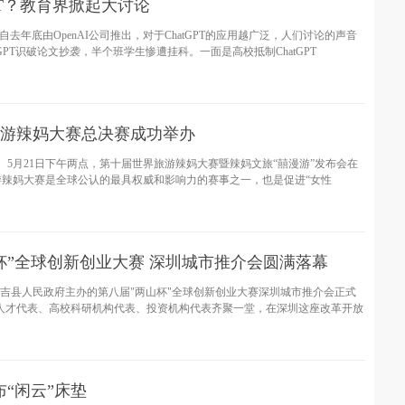
PT？教育界掀起大讨论
自去年底由OpenAI公司推出，对于ChatGPT的应用越广泛，人们讨论的声音
tGPT识破论文抄袭，半个班学生惨遭挂科。一面是高校抵制ChatGPT
旅游辣妈大赛总决赛成功举办
 5⽉21⽇下午两点，第⼗届世界旅游辣妈⼤赛暨辣妈⽂旅“囍漫游”发布会在
辣妈大赛是全球公认的最具权威和影响力的赛事之一，也是促进“女性
杯”全球创新创业大赛 深圳城市推介会圆满落幕
安吉县人民政府主办的第八届"两山杯"全球创新创业大赛深圳城市推介会正式
人才代表、高校科研机构代表、投资机构代表齐聚一堂，在深圳这座改革开放
“闲云”床垫