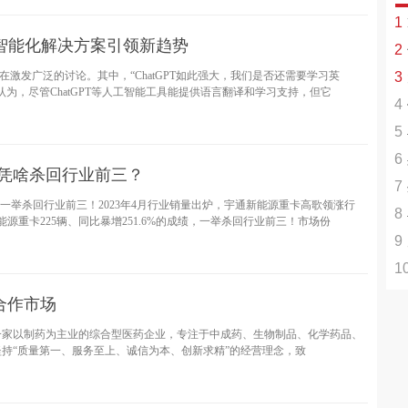
1
争 智能化解决方案引领新趋势
2
活
正在激发广泛的讨论。其中，“ChatGPT如此强大，我们是否还需要学习英
3
+
为，尽管ChatGPT等人工智能工具能提供语言翻译和学习支持，但它
4
率
5
6
使
卡凭啥杀回行业前三？
7
高
%，一举杀回行业前三！2023年4月行业销量出炉，宇通新能源重卡高歌领涨行
8
源重卡225辆、同比暴增251.6%的成绩，一举杀回行业前三！市场份
9
1
背
Le
合作市场
一家以制药为主业的综合型医药企业，专注于中成药、生物制品、化学药品、
持“质量第一、服务至上、诚信为本、创新求精”的经营理念，致