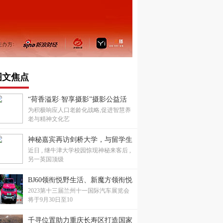
图文焦点
“荷香溢彩·智享摄影”摄影公益活
为积极响应人口老龄化战略,促进智慧养
动成功举办，共绘老龄生活新画卷
老与精神文化艺
神秘嘉宾再访剑桥大学，与留学生
近日 , 继牛津大学校园惊现神秘来客后 ,
重叙康桥梦
另一英国顶级
BJ60领衔悦野生活、新魔方领衔悦
2023第十三届兰州十一国际汽车展览会
己生活，兰州十一国际车展不见不
将于9月30日至10
散！
千寻位置助力重庆长寿区打造国家