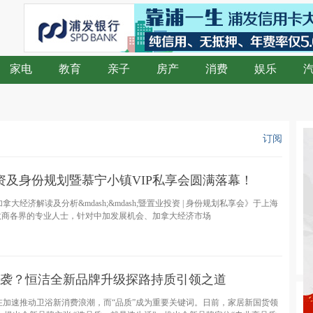
家电
教育
亲子
房产
消费
娱乐
订阅
投资及身份规划暨慕宁小镇VIP私享会圆满落幕！
加拿大经济解读及分析&mdash;&mdash;暨置业投资 | 身份规划私享会》于上海
政商各界的专业人士，针对中加发展机会、加拿大经济市场
袭？恒洁全新品牌升级探路持质引领之道
在加速推动卫浴新消费浪潮，而“品质”成为重要关键词。日前，家居新国货领