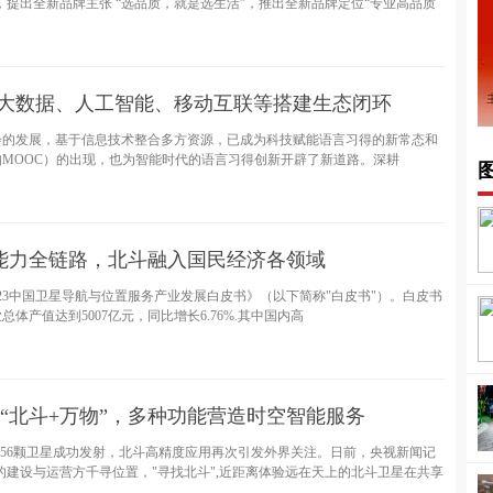
提出全新品牌主张 “选品质，就是选生活”，推出全新品牌定位“专业高品质
?大数据、人工智能、移动互联等搭建生态闭环
会的发展，基于信息技术整合多方资源，已成为科技赋能语言习得的新常态和
MOOC）的出现，也为智能时代的语言习得创新开辟了新道路。深耕
能力全链路，北斗融入国民经济各领域
023中国卫星导航与位置服务产业发展白皮书》（以下简称"白皮书"）。白皮书
体产值达到5007亿元，同比增长6.76%.其中国内高
“北斗+万物”，多种功能营造时空智能服务
第56颗卫星成功发射，北斗高精度应用再次引发外界关注。日前，央视新闻记
建设与运营方千寻位置，"寻找北斗",近距离体验远在天上的北斗卫星在共享