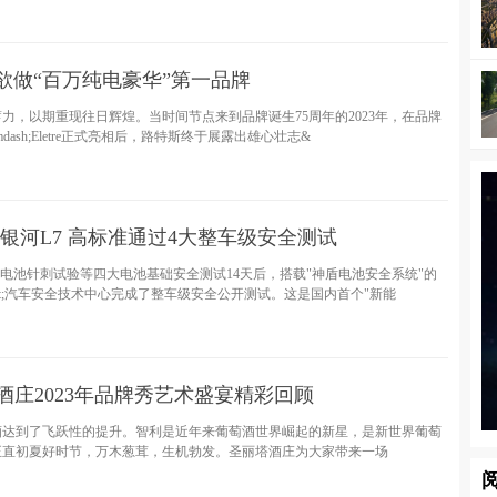
欲做“百万纯电豪华”第一品牌
力，以期重现往日辉煌。当时间节点来到品牌诞生75周年的2023年，在品牌
dash;Eletre正式亮相后，路特斯终于展露出雄心壮志&
银河L7 高标准通过4大整车级安全测试
过电池针刺试验等四大电池基础安全测试14天后，搭载"神盾电池安全系统"的
dot;汽车安全技术中心完成了整车级安全公开测试。这是国内首个"新能
酒庄2023年品牌秀艺术盛宴精彩回顾
酒达到了飞跃性的提升。智利是近年来葡萄酒世界崛起的新星，是新世界葡萄
正直初夏好时节，万木葱茸，生机勃发。圣丽塔酒庄为大家带来一场