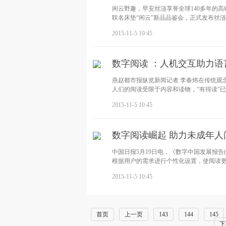
闲云野趣，早安丝涟享誉全球140多年的
联名床垫“闲云”新品品鉴会，正式发布丝涟2
2015-11-5 10:45
数字阅读 ：人机交互助力
燕赵都市报纵览新闻记者 李春炜在传统观
人们的阅读受限于内容和读物，“有得读”
2015-11-5 10:45
数字阅读崛起 助力未成年人
中国日报5月19日电，《数字中国发展报告(
根据用户的需求进行个性化设置，使阅读
2015-11-5 10:45
首页
上一页
143
144
145
下